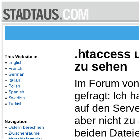
.htaccess 
This Website in
zu sehen
»
English
»
French
»
German
Im Forum vo
»
Italian
»
Polish
»
Spanish
gefragt: Ich 
»
Swedish
»
Turkish
auf den Serve
aber nicht zu
Navigation
»
Ostern berechnen
beiden Datei
»
Zwischenräume