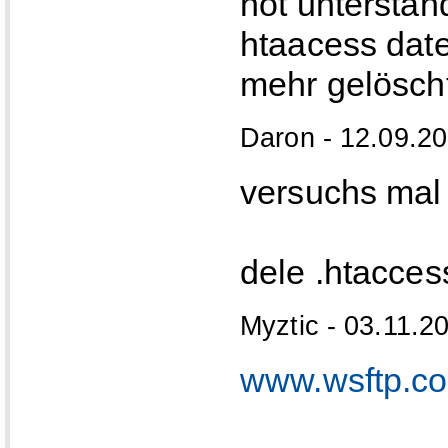
not unterstan
htaacess datei
mehr gelöscht
Daron - 12.09.20
versuchs mal 
dele .htacces
Myztic - 03.11.2
www.wsftp.c