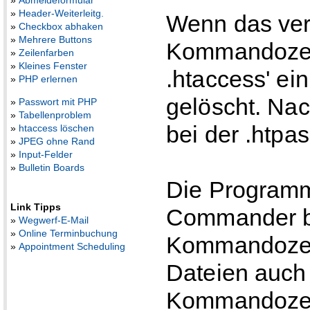
»
Abmeldeformular
»
Header-Weiterleitg.
Wenn das ve
»
Checkbox abhaken
»
Mehrere Buttons
Kommandozeile
»
Zeilenfarben
»
Kleines Fenster
.htaccess' ei
»
PHP erlernen
gelöscht. Na
»
Passwort mit PHP
»
Tabellenproblem
bei der .htpa
»
htaccess löschen
»
JPEG ohne Rand
»
Input-Felder
»
Bulletin Boards
Die Program
Link Tipps
Commander be
»
Wegwerf-E-Mail
»
Online Terminbuchung
Kommandozeil
»
Appointment Scheduling
Dateien auch
Kommandozeile